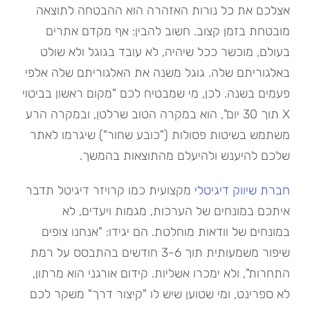
אצלכם את כל נורות האזהרה הוא ההבטחה לתוצאה
מובטחת בזמן קצוב. חשוב להבין: אף מקדם אתרים
בעולם, מוכשר ככל שיהיה, לא עובד בגוגל ולא שולט
באלגוריתם שלה. גוגל משנה את האלגוריתם שלה אלפי
פעמים בשנה. לכן, מי שמבטיח לכם "מקום ראשון בביטוי
X תוך 30 יום", הוא במקרה הטוב שרלטן, ובמקרה הרע
משתמש בשיטות פסולות ("כובע שחור") שיגרמו לאתר
שלכם להיענש ולהיעלם מהתוצאות בהמשך.
חברת שיווק דיגיטלי
מקצועית כמו קרויזר דיגיטל תדבר
איתכם במונחים של הערכות, מגמות ויעדים, לא
במונחים של וודאות מוחלטת. הם יגידו: "אנחנו צופים
שיפור משמעותית תוך 3-6 חודשים בהתבסס על רמת
התחרות", ולא ימכרו אשליות. קידום אורגני הוא מרתון,
לא ספרינט, ומי שטוען שיש לו "קיצור דרך" משקר לכם